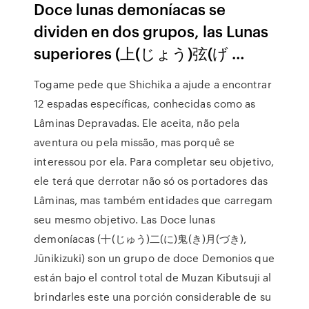
Doce lunas demoníacas se
dividen en dos grupos, las Lunas
superiores (上(じょう)弦(げ …
Togame pede que Shichika a ajude a encontrar
12 espadas específicas, conhecidas como as
Lâminas Depravadas. Ele aceita, não pela
aventura ou pela missão, mas porquê se
interessou por ela. Para completar seu objetivo,
ele terá que derrotar não só os portadores das
Lâminas, mas também entidades que carregam
seu mesmo objetivo. Las Doce lunas
demoníacas (十(じゅう)二(に)鬼(き)月(づき),
Jūnikizuki) son un grupo de doce Demonios que
están bajo el control total de Muzan Kibutsuji al
brindarles este una porción considerable de su