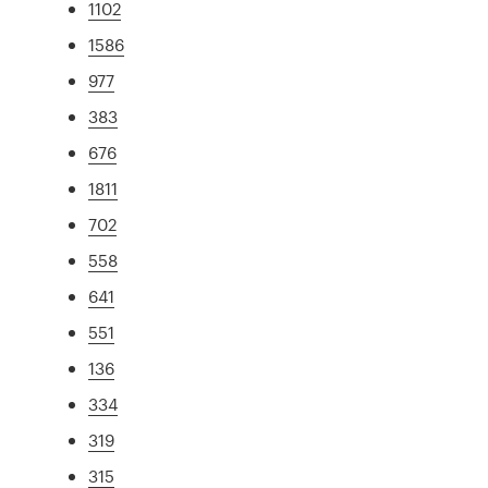
1102
1586
977
383
676
1811
702
558
641
551
136
334
319
315